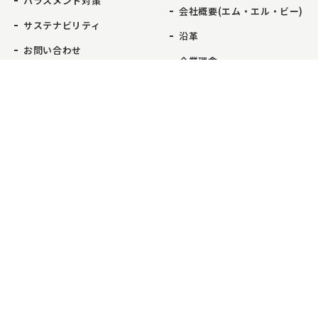
ハラスメント対策
会社概要(エム・エル・ビー)
サステナビリティ
沿革
お問い合わせ
企業理念
事業紹介
事業所一覧
お問い合わせ
電話をかける
マイライフ・ハウジング
本店
コンサルティング業務
新百合ヶ丘店
不動産流通業務
日本橋店
エム・エル・ビー
芝浦店
建物総合管理業務
武蔵小杉店
リフォーム業務