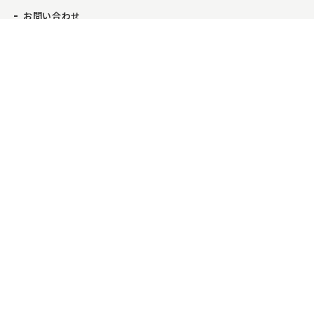
お問い合わせ
事業紹介
事業所一覧
お問い合わせ
電話をかける
コンサルティング業務
本店
不動産流通業務
新百合ヶ丘店
日本橋店
芝浦店
武蔵小杉店
採用情報
新卒採用情報
中途採用情報