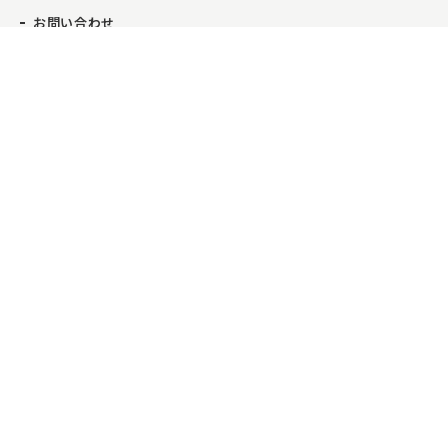
お問い合わせ
事業紹介
事業所一覧
お問い合わせ
電話をかける
コンサルティング業務
本店
不動産流通業務
新百合ヶ丘店
日本橋店
芝浦店
武蔵小杉店
採用情報
新卒採用情報
中途採用情報