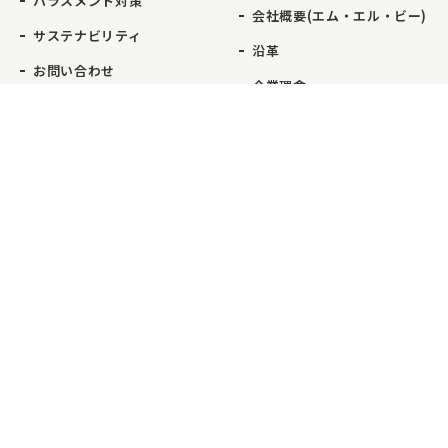
ハラスメント対策
会社概要(エム・エル・ビー)
サステナビリティ
沿革
お問い合わせ
企業理念
事業紹介
事業所一覧
お問い合わせ
電話をかける
マイライフ・ハウジング
本店
コンサルティング業務
新百合ヶ丘店
不動産流通業務
日本橋店
エム・エル・ビー
芝浦店
建物総合管理業務
武蔵小杉店
リフォーム業務