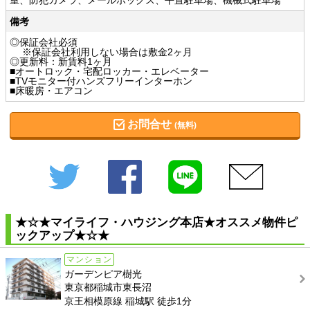
室、防犯カメラ、メールボックス、平置駐車場、機械式駐車場
備考
◎保証会社必須
※保証会社利用しない場合は敷金2ヶ月
◎更新料：新賃料1ヶ月
■オートロック・宅配ロッカー・エレベーター
■TVモニター付ハンズフリーインターホン
■床暖房・エアコン
お問合せ
(無料)
Twitter
Facebook
LINE
メール
★☆★マイライフ・ハウジング本店★オススメ物件ピ
ックアップ★☆★
マンション
ガーデンピア樹光
東京都稲城市東長沼
京王相模原線 稲城駅 徒歩1分