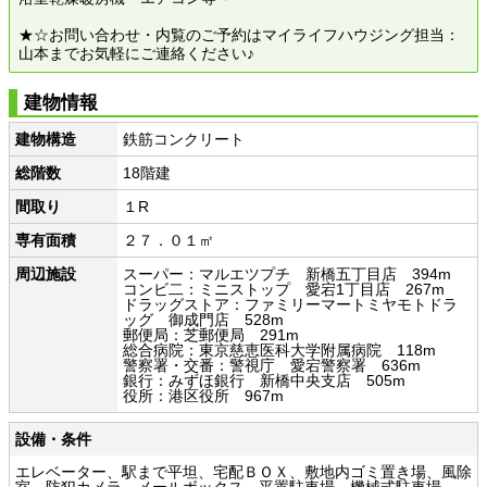
★☆お問い合わせ・内覧のご予約はマイライフハウジング担当：
山本までお気軽にご連絡ください♪
建物情報
建物構造
鉄筋コンクリート
総階数
18階建
間取り
１R
専有面積
２７．０１㎡
周辺施設
スーパー：マルエツプチ 新橋五丁目店 394m
コンビ二：ミニストップ 愛宕1丁目店 267m
ドラッグストア：ファミリーマートミヤモトドラ
ッグ 御成門店 528m
郵便局：芝郵便局 291m
総合病院：東京慈恵医科大学附属病院 118m
警察署・交番：警視庁 愛宕警察署 636m
銀行：みずほ銀行 新橋中央支店 505m
役所：港区役所 967m
設備・条件
エレベーター、駅まで平坦、宅配ＢＯＸ、敷地内ゴミ置き場、風除