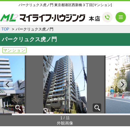
パークリュクス虎ノ門 東京都港区西新橋３丁目[マンション]
メ
TOP
パークリュクス虎ノ門
パークリュクス虎ノ門
マンション
1 / 11
外観画像