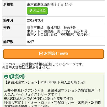
所在地
東京都港区西新橋３丁目 14-8
周辺地図
築年月
2019年3月
交通
都営三田線 御成門駅 徒歩7分
東京メトロ銀座線 虎ノ門駅 徒歩10分
東京メトロ日比谷線 神谷町駅 徒歩9分
総戸数
92戸
お問合せ
(無料)
※このページは建物の情報を記載しているページです。
募集中の部屋は現在ありません。
ポイント
【新築分譲マンション】2019年3月下旬入居可能予定♪
三井不動産レジデンシャル 新築分譲マンションの賃貸住戸！！
人気のパークリュクスシリーズです！
6駅10路線利用でき利便性に優れた立地です◎
設備も充実！！～オートロック・宅配ロッカー・床暖房・24時間
浴室乾燥暖房機・エアコン等～