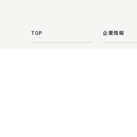
TOP
企業情報
会社概要(マ
新着情報
ジング)
プライバシーポリシー
ハラスメント対策
会社概要(エム
サステナビリティ
沿革
お問い合わせ
企業理念