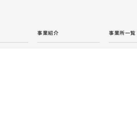
事業紹介
事業所一覧
マイライフ・ハウジング
イライフ・ハウ
本店
コンサルティング業務
新百合ヶ丘
不動産流通業務
日本橋店
・エル・ビー)
エム・エル・ビー
芝浦店
建物総合管理業務
武蔵小杉店
リフォーム業務