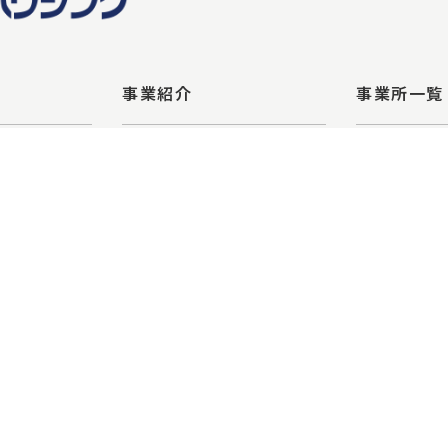
事業紹介
事業所一覧
コンサルティング業務
本店
不動産流通業務
新百合ヶ丘
日本橋店
芝浦店
武蔵小杉店
Copyright (C) ml-group All rights reserved.