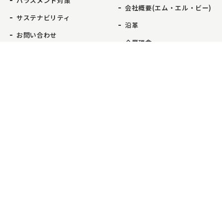
ハラスメント対策
会社概要(エム・エル・ビー)
サステナビリティ
沿革
お問い合わせ
企業理念
事業紹介
事業所一覧
お問い合わせ
電話をかける
マイライフ・ハウジング
本店
コンサルティング業務
新百合ヶ丘店
不動産流通業務
日本橋店
エム・エル・ビー
芝浦店
建物総合管理業務
武蔵小杉店
リフォーム業務